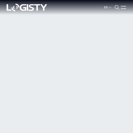
FR
search.label
Fermer