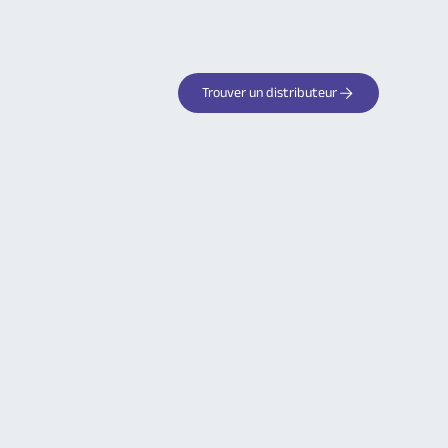
Trouver un distributeur
Votre partenaire de confiance
pour les systèmes d'alarme
sans fil
Découvrez tous les avantages des
produits Logisty