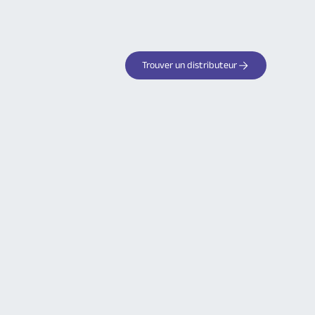
Trouver un distributeur
Votre partenaire de confiance
pour les systèmes d'alarme
sans fil
Découvrez tous les avantages des
produits Logisty