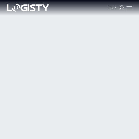
FR
search.label
Fermer