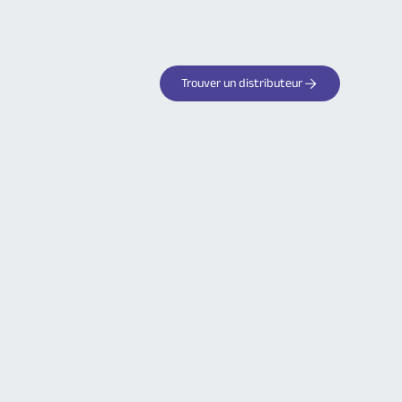
Trouver un distributeur
Votre partenaire de confiance
pour les systèmes d'alarme
sans fil
Découvrez tous les avantages des
produits Logisty