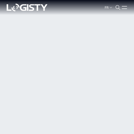
FR
search.label
Fermer