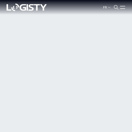
FR
search.label
Fermer