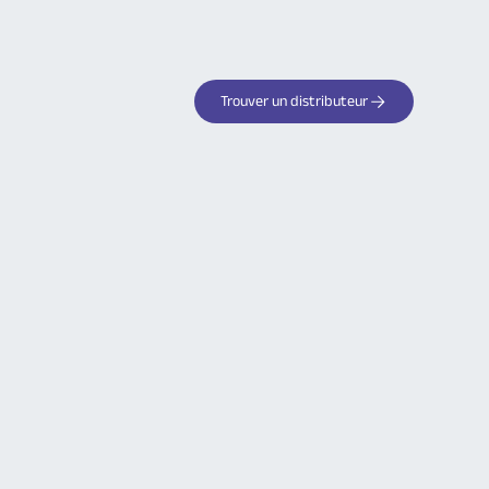
Trouver un distributeur
Votre partenaire de confiance
pour les systèmes d'alarme
sans fil
Découvrez tous les avantages des
produits Logisty