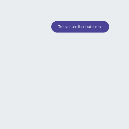
Trouver un distributeur
Votre partenaire de confiance
pour les systèmes d'alarme
sans fil
Découvrez tous les avantages des
produits Logisty