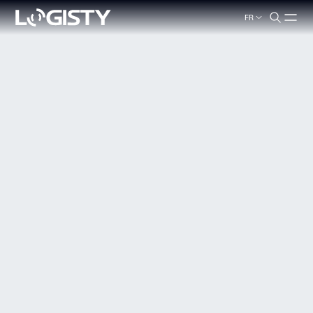
FR
search.label
Fermer