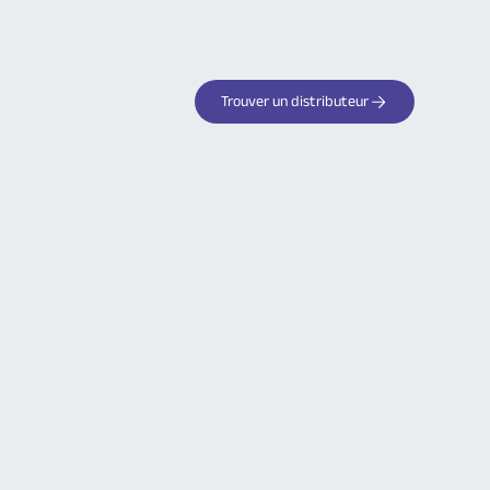
Trouver un distributeur
Votre partenaire de confiance
pour les systèmes d'alarme
sans fil
Découvrez tous les avantages des
produits Logisty