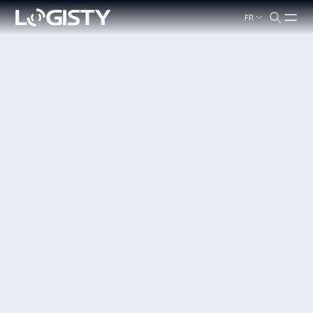
FR
search.label
Fermer