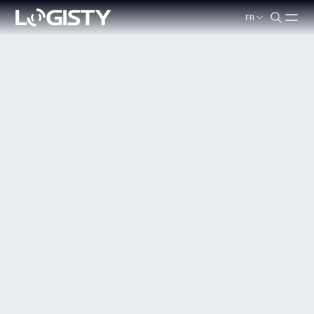
FR
search.label
Fermer