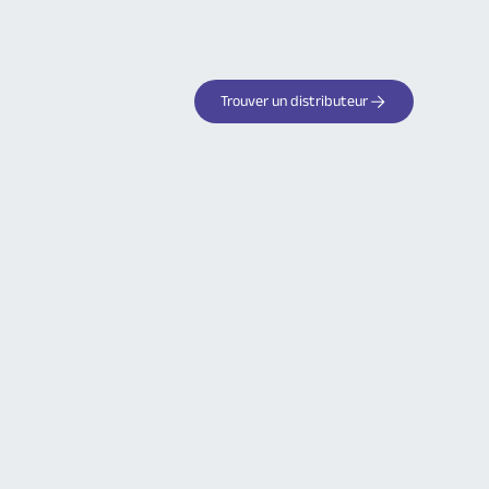
Trouver un distributeur
Votre partenaire de confiance
pour les systèmes d'alarme
sans fil
Découvrez tous les avantages des
produits Logisty